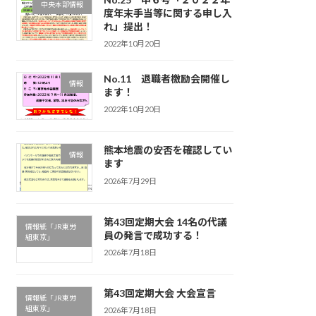
中央本部情報
度年末手当等に関する申し入
れ」提出！
2022年10月20日
No.11 退職者檄励会開催し
情報
ます！
2022年10月20日
熊本地震の安否を確認してい
情報
ます
2026年7月29日
第43回定期大会 14名の代議
情報紙「JR東労
員の発言で成功する！
組東京」
2026年7月18日
第43回定期大会 大会宣言
情報紙「JR東労
組東京」
2026年7月18日