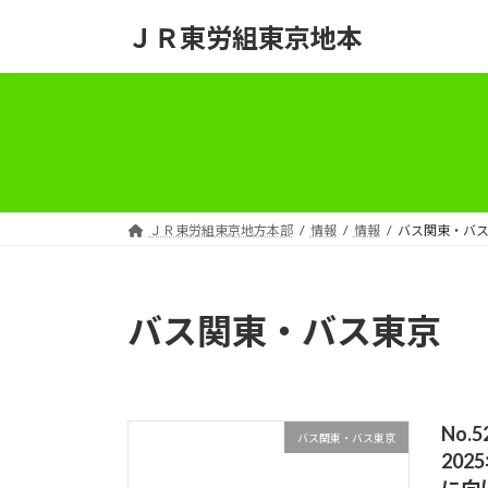
コ
ナ
ＪＲ東労組東京地本
ン
ビ
テ
ゲ
ン
ー
ツ
シ
へ
ョ
ス
ン
キ
に
ッ
移
ＪＲ東労組東京地方本部
情報
情報
バス関東・バ
プ
動
バス関東・バス東京
No.
バス関東・バス東京
20