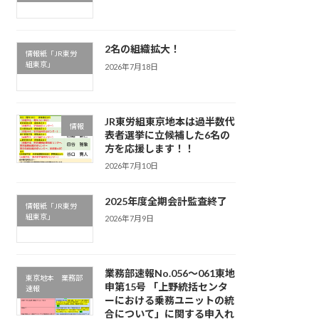
2名の組織拡大！
情報紙「JR東労
組東京」
2026年7月18日
JR東労組東京地本は過半数代
情報
表者選挙に立候補した6名の
方を応援します！！
2026年7月10日
2025年度全期会計監査終了
情報紙「JR東労
組東京」
2026年7月9日
業務部速報No.056～061東地
東京地本 業務部
申第15号 「上野統括センタ
速報
ーにおける乗務ユニットの統
合について」に関する申入れ