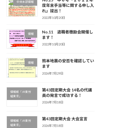
中央本部情報
度年末手当等に関する申し入
れ」提出！
2022年10月20日
No.11 退職者檄励会開催し
情報
ます！
2022年10月20日
熊本地震の安否を確認してい
情報
ます
2026年7月29日
第43回定期大会 14名の代議
情報紙「JR東労
員の発言で成功する！
組東京」
2026年7月18日
第43回定期大会 大会宣言
情報紙「JR東労
組東京」
2026年7月18日