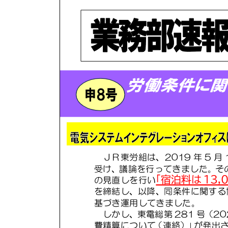
日
時
: