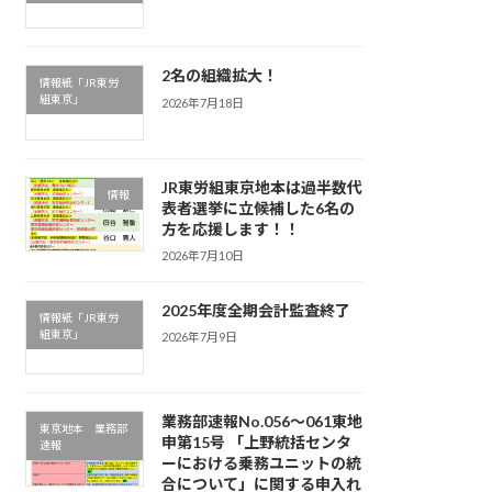
2名の組織拡大！
情報紙「JR東労
組東京」
2026年7月18日
JR東労組東京地本は過半数代
情報
表者選挙に立候補した6名の
方を応援します！！
2026年7月10日
2025年度全期会計監査終了
情報紙「JR東労
組東京」
2026年7月9日
業務部速報No.056～061東地
東京地本 業務部
申第15号 「上野統括センタ
速報
ーにおける乗務ユニットの統
合について」に関する申入れ