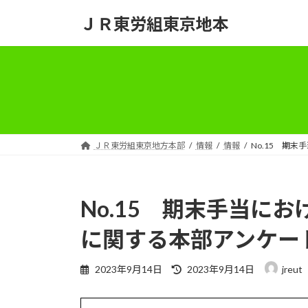
コ
ナ
ＪＲ東労組東京地本
ン
ビ
テ
ゲ
ン
ー
ツ
シ
へ
ョ
ス
ン
キ
に
ッ
移
ＪＲ東労組東京地方本部
情報
情報
No.15 期
プ
動
No.15 期末手当に
に関する本部アンケー
最
2023年9月14日
2023年9月14日
jreut
終
更
新