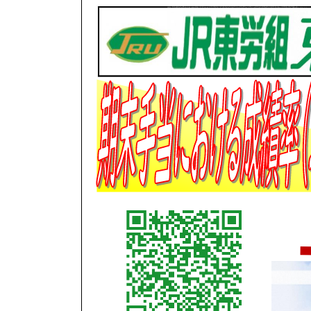
日
時
: