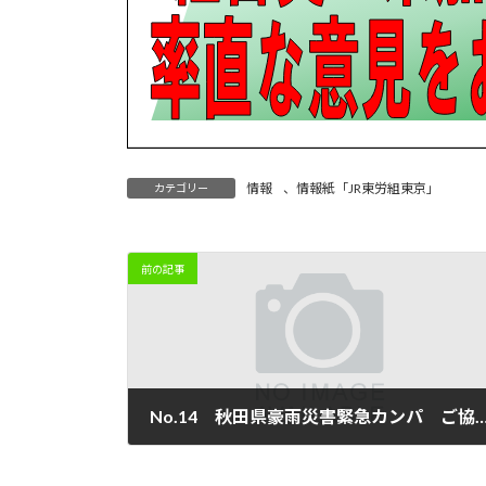
情報
、
情報紙「JR東労組東京」
カテゴリー
前の記事
No.14 秋田県豪雨災害緊急カンパ ご協力ありがとう
2023年9月12日