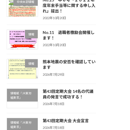
中央本部情報
度年末手当等に関する申し入
れ」提出！
2022年10月20日
No.11 退職者檄励会開催し
情報
ます！
2022年10月20日
熊本地震の安否を確認してい
情報
ます
2026年7月29日
第43回定期大会 14名の代議
情報紙「JR東労
員の発言で成功する！
組東京」
2026年7月18日
第43回定期大会 大会宣言
情報紙「JR東労
組東京」
2026年7月18日