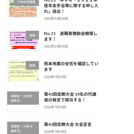
中央本部情報
度年末手当等に関する申し入
れ」提出！
2022年10月20日
No.11 退職者檄励会開催し
情報
ます！
2022年10月20日
熊本地震の安否を確認してい
情報
ます
2026年7月29日
第43回定期大会 14名の代議
情報紙「JR東労
員の発言で成功する！
組東京」
2026年7月18日
第43回定期大会 大会宣言
情報紙「JR東労
組東京」
2026年7月18日