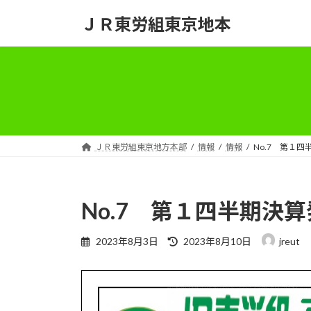
コ
ナ
ＪＲ東労組東京地本
ン
ビ
テ
ゲ
ン
ー
ツ
シ
へ
ョ
ス
ン
キ
に
ッ
移
ＪＲ東労組東京地方本部
情報
情報
No.7 第１
プ
動
No.7 第１四半期決
最
2023年8月3日
2023年8月10日
jreut
終
更
新
日
時