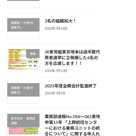
2名の組織拡大！
情報紙「JR東労
組東京」
2026年7月18日
JR東労組東京地本は過半数代
情報
表者選挙に立候補した6名の
方を応援します！！
2026年7月10日
2025年度全期会計監査終了
情報紙「JR東労
組東京」
2026年7月9日
業務部速報No.056～061東地
東京地本 業務部
申第15号 「上野統括センタ
速報
ーにおける乗務ユニットの統
合について」に関する申入れ