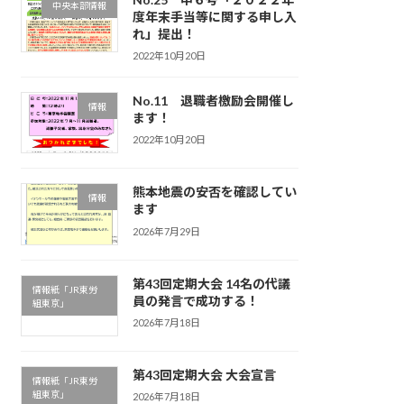
中央本部情報
度年末手当等に関する申し入
れ」提出！
2022年10月20日
No.11 退職者檄励会開催し
情報
ます！
2022年10月20日
熊本地震の安否を確認してい
情報
ます
2026年7月29日
第43回定期大会 14名の代議
情報紙「JR東労
員の発言で成功する！
組東京」
2026年7月18日
第43回定期大会 大会宣言
情報紙「JR東労
組東京」
2026年7月18日