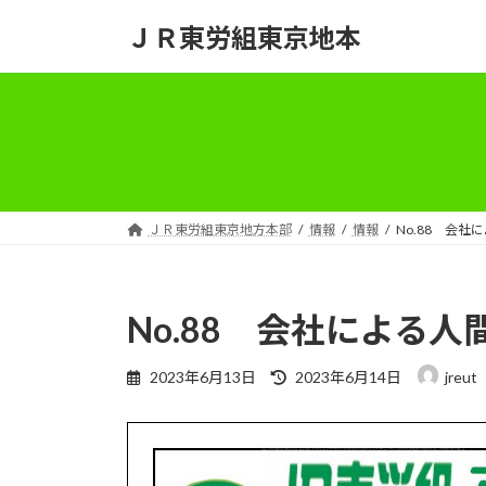
コ
ナ
ＪＲ東労組東京地本
ン
ビ
テ
ゲ
ン
ー
ツ
シ
へ
ョ
ス
ン
キ
に
ッ
移
ＪＲ東労組東京地方本部
情報
情報
No.88 会
プ
動
No.88 会社による
最
2023年6月13日
2023年6月14日
jreut
終
更
新
日
時