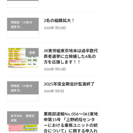
2名の組織拡大！
情報紙「JR東労
組東京」
2026年7月18日
JR東労組東京地本は過半数代
情報
表者選挙に立候補した6名の
方を応援します！！
2026年7月10日
2025年度全期会計監査終了
情報紙「JR東労
組東京」
2026年7月9日
業務部速報No.056～061東地
東京地本 業務部
申第15号 「上野統括センタ
速報
ーにおける乗務ユニットの統
合について」に関する申入れ