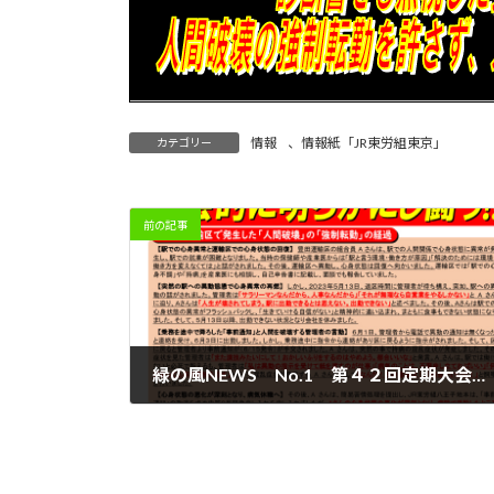
情報
、
情報紙「JR東労組東京」
カテゴリー
前の記事
緑の風NEWS No.1 第４２回定期大会決定 人間破壊の強制転勤を許すな！
2023年6月13日