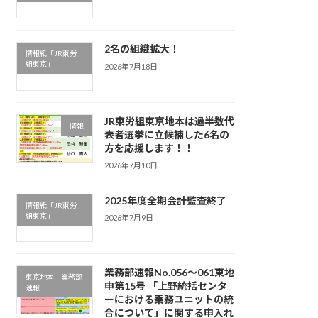
2名の組織拡大！
情報紙「JR東労
組東京」
2026年7月18日
JR東労組東京地本は過半数代
情報
表者選挙に立候補した6名の
方を応援します！！
2026年7月10日
2025年度全期会計監査終了
情報紙「JR東労
組東京」
2026年7月9日
業務部速報No.056～061東地
東京地本 業務部
申第15号 「上野統括センタ
速報
ーにおける乗務ユニットの統
合について」に関する申入れ