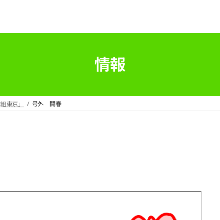
情報
労組東京」
号外 闘春