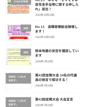
中央本部情報
度年末手当等に関する申し入
れ」提出！
2022年10月20日
No.11 退職者檄励会開催し
情報
ます！
2022年10月20日
熊本地震の安否を確認してい
情報
ます
2026年7月29日
第43回定期大会 14名の代議
情報紙「JR東労
員の発言で成功する！
組東京」
2026年7月18日
第43回定期大会 大会宣言
情報紙「JR東労
組東京」
2026年7月18日