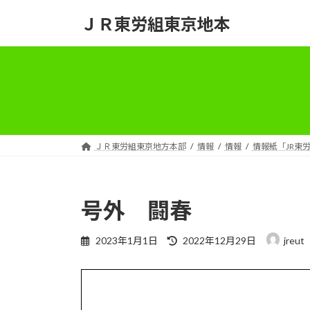
コ
ナ
ＪＲ東労組東京地本
ン
ビ
テ
ゲ
ン
ー
ツ
シ
へ
ョ
ス
ン
キ
に
ッ
移
ＪＲ東労組東京地方本部
情報
情報
情報紙「JR東
プ
動
号外 闘春
最
2023年1月1日
2022年12月29日
jreut
終
更
新
日
時