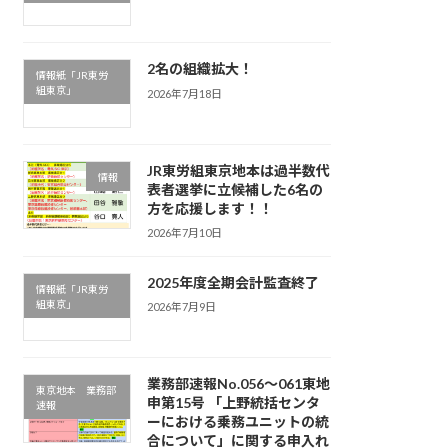
2名の組織拡大！
情報紙「JR東労
組東京」
2026年7月18日
JR東労組東京地本は過半数代
情報
表者選挙に立候補した6名の
方を応援します！！
2026年7月10日
2025年度全期会計監査終了
情報紙「JR東労
組東京」
2026年7月9日
業務部速報No.056～061東地
東京地本 業務部
申第15号 「上野統括センタ
速報
ーにおける乗務ユニットの統
合について」に関する申入れ