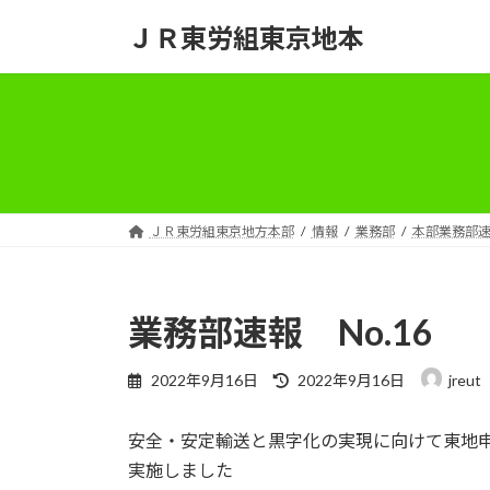
コ
ナ
ＪＲ東労組東京地本
ン
ビ
テ
ゲ
ン
ー
ツ
シ
へ
ョ
ス
ン
キ
に
ッ
移
ＪＲ東労組東京地方本部
情報
業務部
本部業務部
プ
動
業務部速報 No.16
最
2022年9月16日
2022年9月16日
jreut
終
更
安全・安定輸送と黒字化の実現に向けて東地申
新
日
実施しました
時