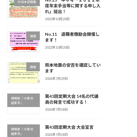
中央本部情報
度年末手当等に関する申し入
れ」提出！
2022年10月20日
No.11 退職者檄励会開催し
情報
ます！
2022年10月20日
熊本地震の安否を確認してい
情報
ます
2026年7月29日
第43回定期大会 14名の代議
情報紙「JR東労
員の発言で成功する！
組東京」
2026年7月18日
第43回定期大会 大会宣言
情報紙「JR東労
組東京」
2026年7月18日