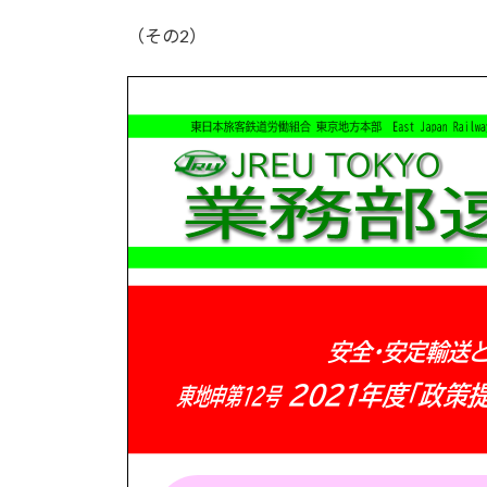
:
（その2）