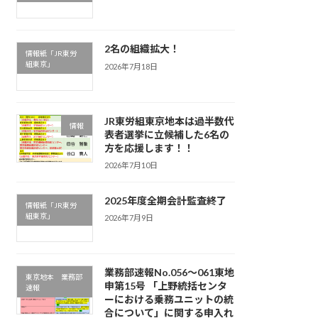
2名の組織拡大！
情報紙「JR東労
組東京」
2026年7月18日
JR東労組東京地本は過半数代
情報
表者選挙に立候補した6名の
方を応援します！！
2026年7月10日
2025年度全期会計監査終了
情報紙「JR東労
組東京」
2026年7月9日
業務部速報No.056～061東地
東京地本 業務部
申第15号 「上野統括センタ
速報
ーにおける乗務ユニットの統
合について」に関する申入れ