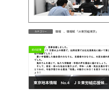
情報
、
情報紙「JR東労組東京」
カテゴリー
前の記事
東京地本情報 No.4 ＪＲ東労組応援候補 鬼木まこと氏当選！
2022年7月11日