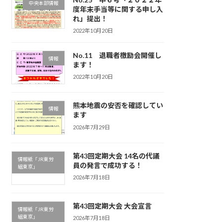
中央本部情報
度年末手当等に関する申し入
れ」提出！
2022年10月20日
No.11 退職者檄励会開催し
情報
ます！
2022年10月20日
熊本地震の安否を確認してい
情報
ます
2026年7月29日
第43回定期大会 14名の代議
情報紙「JR東労
員の発言で成功する！
組東京」
2026年7月18日
第43回定期大会 大会宣言
情報紙「JR東労
組東京」
2026年7月18日