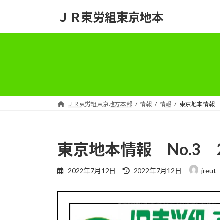
コ
ナ
ＪＲ東労組東京地本
ン
ビ
テ
ゲ
ン
ー
ツ
シ
へ
ョ
ス
ン
キ
に
ッ
移
ＪＲ東労組東京地方本部
情報
情報
東京地本情報 N
プ
動
東京地本情報 No.3 
最
2022年7月12日
2022年7月12日
jreut
終
更
新
日
時