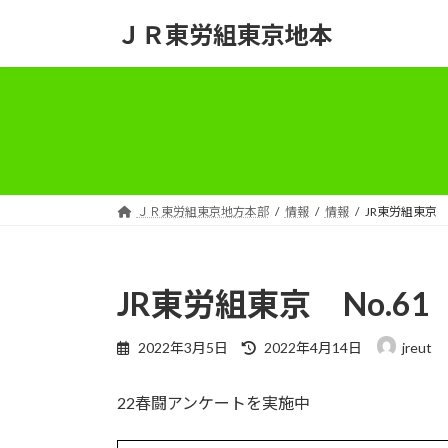
コ
ナ
ＪＲ東労組東京地本
ン
ビ
テ
ゲ
ン
ー
ツ
シ
へ
ョ
ス
ン
キ
に
ッ
移
ＪＲ東労組東京地方本部
情報
情報
JR東労組東京 N
プ
動
JR東労組東京 No.61
最
2022年3月5日
2022年4月14日
jreut
終
更
22春闘アンケートを実施中
新
日
時