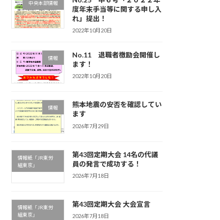
中央本部情報
度年末手当等に関する申し入
れ」提出！
2022年10月20日
No.11 退職者檄励会開催し
情報
ます！
2022年10月20日
熊本地震の安否を確認してい
情報
ます
2026年7月29日
第43回定期大会 14名の代議
情報紙「JR東労
員の発言で成功する！
組東京」
2026年7月18日
第43回定期大会 大会宣言
情報紙「JR東労
組東京」
2026年7月18日