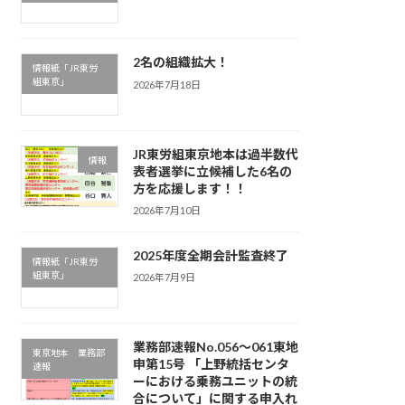
2名の組織拡大！
情報紙「JR東労
組東京」
2026年7月18日
JR東労組東京地本は過半数代
情報
表者選挙に立候補した6名の
方を応援します！！
2026年7月10日
2025年度全期会計監査終了
情報紙「JR東労
組東京」
2026年7月9日
業務部速報No.056～061東地
東京地本 業務部
申第15号 「上野統括センタ
速報
ーにおける乗務ユニットの統
合について」に関する申入れ