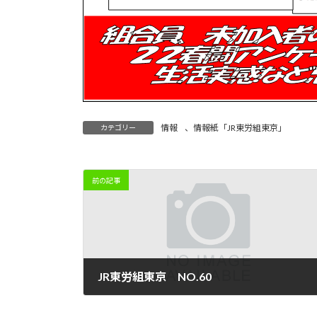
情報
、
情報紙「JR東労組東京」
カテゴリー
前の記事
JR東労組東京 NO.60
2022年3月3日